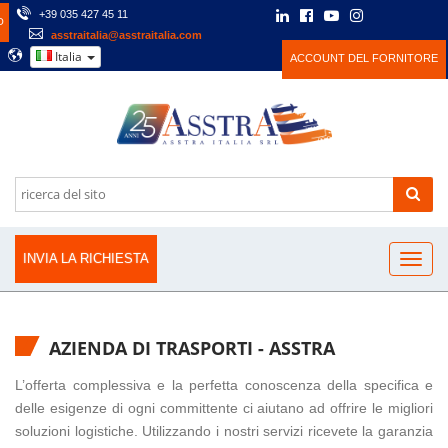
+39 035 427 45 11
O
asstraitalia@asstraitalia.com
Italia
ACCOUNT DEL FORNITORE
INVIA LA RICHIESTA
AZIENDA DI TRASPORTI - ASSTRA
L’offerta complessiva e la perfetta conoscenza della specifica e
delle esigenze di ogni committente ci aiutano ad offrire le migliori
soluzioni logistiche. Utilizzando i nostri servizi ricevete la garanzia