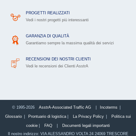
PROGETTI REALIZZATI
Vedi i nostri progetti più interessanti
GARANZIA DI QUALITÀ
Garantiamo sempre la massima qualità dei servizi
RECENSIONI DEI NOSTRI CLIENTI
Vedi le recensioni dei Сlienti AsstrA
© 1995-2026
AsstrA-Associated Traffic AG
|
Incoterms
|
Glossario
|
Prontuario di logistica
|
La Privacy Policy
|
Politica sui
cookie
|
FAQ
|
Documenti legali importanti
Il nostro indirizzo:
VIA ALESSANDRO VOLTA 24
24069
TRESCORE