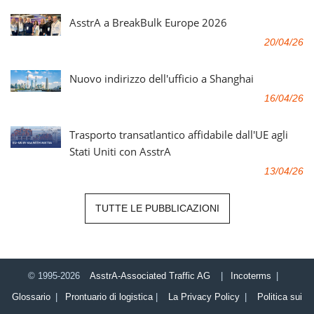
AsstrA a BreakBulk Europe 2026
20/04/26
Nuovo indirizzo dell'ufficio a Shanghai
16/04/26
Trasporto transatlantico affidabile dall'UE agli
Stati Uniti con AsstrA
13/04/26
TUTTE LE PUBBLICAZIONI
© 1995-2026
AsstrA-Associated Traffic AG
|
Incoterms
|
Glossario
|
Prontuario di logistica
|
La Privacy Policy
|
Politica sui