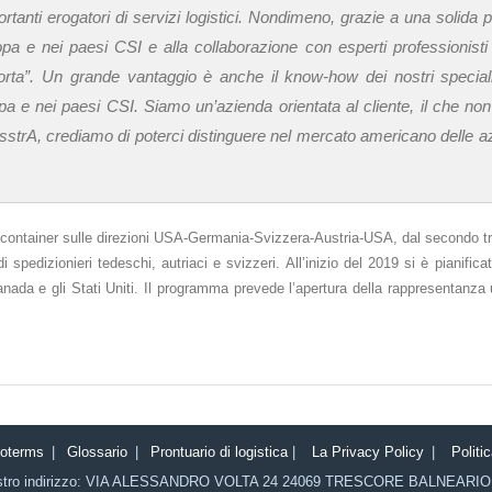
rtanti erogatori di servizi logistici. Nondimeno, grazie a una solida 
opa e nei paesi CSI e alla collaborazione con esperti professionist
orta”. Un grande vantaggio è anche il know-how dei nostri speciali
pa e nei paesi CSI. Siamo un’azienda orientata al cliente, il che no
le AsstrA, crediamo di poterci distinguere nel mercato americano delle a
te container sulle direzioni USA-Germania-Svizzera-Austria-USA, dal secondo t
pedizionieri tedeschi, autriaci e svizzeri. All’inizio del 2019 si è pianifica
l Canada e gli Stati Uniti. Il programma prevede l’apertura della rappresentanza u
coterms
|
Glossario
|
Prontuario di logistica
|
La Privacy Policy
|
Politi
stro indirizzo:
VIA ALESSANDRO VOLTA 24
24069
TRESCORE BALNEARIO 