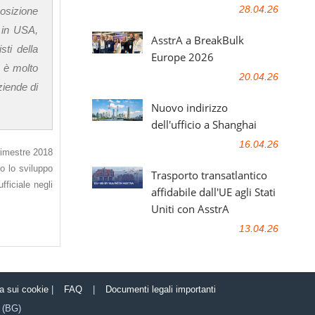
28.04.26
posizione
i in USA,
AsstrA a BreakBulk
sti della
Europe 2026
n è molto
20.04.26
ziende di
Nuovo indirizzo
dell'ufficio a Shanghai
16.04.26
rimestre 2018
to lo sviluppo
Trasporto transatlantico
fficiale negli
affidabile dall'UE agli Stati
Uniti con AsstrA
13.04.26
ca sui cookie
|
FAQ
|
Documenti legali importanti
(BG)