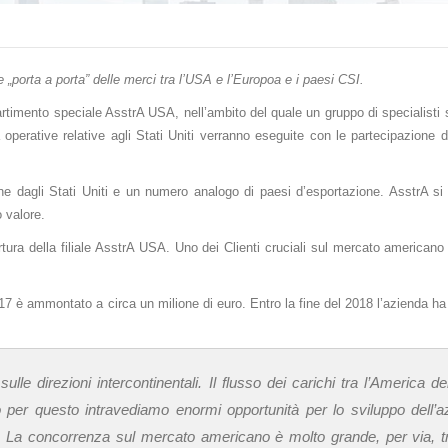
„porta a porta” delle merci tra l’USA e l’Europoa e i paesi CSI.
partimento speciale AsstrA USA, nell’ambito del quale un gruppo di specialisti
à operative relative agli Stati Uniti verranno eseguite con le partecipazione 
ione dagli Stati Uniti e un numero analogo di paesi d’esportazione. AsstrA si
o valore.
ura della filiale AsstrA USA. Uno dei Сlienti cruciali sul mercato americano 
 2017 è ammontato a circa un milione di euro. Entro la fine del 2018 l’azienda ha
le direzioni intercontinentali. Il flusso dei carichi tra l’America d
io per questo intravediamo enormi opportunità per lo sviluppo dell’
.
La concorrenza sul mercato americano è molto grande, per via, tra