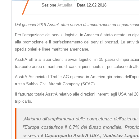
Sezione
Attualità
Datа 12.02.2018
Dal gennaio 2018 AsstrA offre servizi di importazione ed esportazione 
Per l’erogazione dei servizi logistici in America è stato creato un di
alla promozione e il perfezionamento dei servizi prestati. Le attivit
spedizionieri e linee marittime americane.
AsstrA offre ai suoi Сlienti servizi logistici in 15 paesi d’importaz
trasporto aereo e marittimo di carichi pieni neutrali, pericolosi e di alt
AsstrA-Associated Traffic AG operava in America già prima dell’apert
russa Sukhoi Civil Aircraft Company (SCAC).
Il fatturato totale AsstrA relativo alle direzioni inerenti agli USA nel
triplicarlo.
„
Miriamo all’ampliamento delle competenze dell’azienda sul
l’Europa costituisce il 6,7% del flusso mondiale. Propr
osserva il
Caporeparto AsstrA USA, Vladislav Lagun