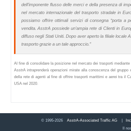
dell’imponente flusso delle merci e della presenza di impo
nel mercato internazionale del trasporto stradale in Eur
possiamo offrire ottimali servizi di consegna “porta a p
vendita. AsstrA possiede un’ampia rete di Сlienti in Euro
diffuso negli Stati Uniti. Dopo aver aperto la filiale loca
trasporto grazie a un tale approccio.”
Al fine di consolidare la posizione nel mercato dei trasporti median
AsstrA intraprenderà operazioni mirate alla conoscenza del gruppo di s
della rete di agenti al fine di offrire trasporti marittimi e aerei tra i
USA nel 2020.
© 1995-2026
AsstrA-Associated Traffic AG
|
In
Il no