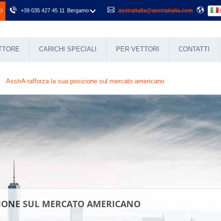
+39 035 427 45 11
Bergamo
asstraitalia@asstraitalia.com
O
ETTORE
CARICHI SPECIALI
PER VETTORI
CONTATTI
AsstrA rafforza la sua posizione sul mercato americano
ZIONE SUL MERCATO AMERICANO