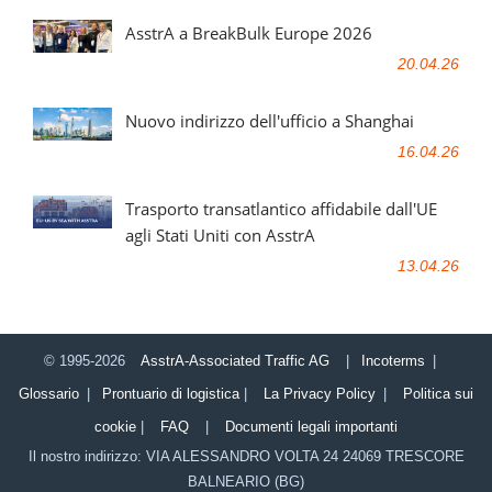
AsstrA a BreakBulk Europe 2026
20.04.26
Nuovo indirizzo dell'ufficio a Shanghai
16.04.26
Trasporto transatlantico affidabile dall'UE
agli Stati Uniti con AsstrA
13.04.26
© 1995-2026
AsstrA-Associated Traffic AG
|
Incoterms
|
Glossario
|
Prontuario di logistica
|
La Privacy Policy
|
Politica sui
cookie
|
FAQ
|
Documenti legali importanti
Il nostro indirizzo:
VIA ALESSANDRO VOLTA 24
24069
TRESCORE
BALNEARIO (BG)