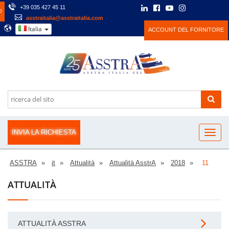
+39 035 427 45 11
O
asstraitalia@asstraitalia.com
Italia
ACCOUNT DEL FORNITORE
INVIA LA RICHIESTA
ASSTRA
it
Attualità
Attualità AsstrA
2018
11
ATTUALITÀ
ATTUALITÀ ASSTRA