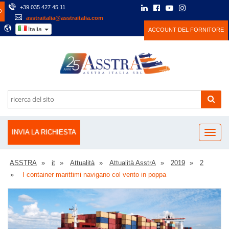
+39 035 427 45 11
O
asstraitalia@asstraitalia.com
Italia
ACCOUNT DEL FORNITORE
INVIA LA RICHIESTA
ASSTRA
it
Attualità
Attualità AsstrA
2019
2
I container marittimi navigano col vento in poppa