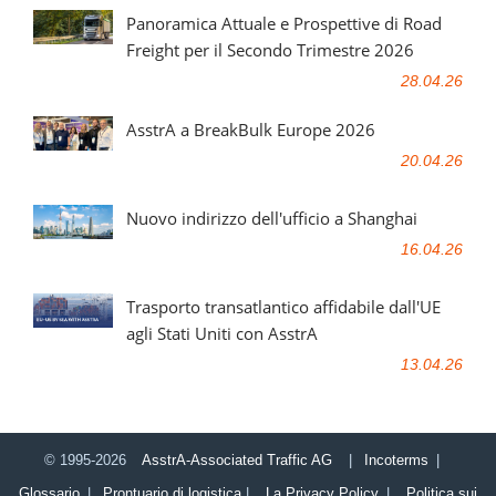
Panoramica Attuale e Prospettive di Road
Freight per il Secondo Trimestre 2026
28.04.26
AsstrA a BreakBulk Europe 2026
20.04.26
Nuovo indirizzo dell'ufficio a Shanghai
16.04.26
Trasporto transatlantico affidabile dall'UE
agli Stati Uniti con AsstrA
13.04.26
© 1995-2026
AsstrA-Associated Traffic AG
|
Incoterms
|
Glossario
|
Prontuario di logistica
|
La Privacy Policy
|
Politica sui