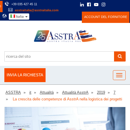
+39 035 427 45 11
O
asstraitalia@asstraitalia.com
Italia
ACCOUNT DEL FORNITORE
INVIA LA RICHIESTA
ASSTRA
it
Attualità
Attualità AsstrA
2019
7
La crescita delle competenze di AsstrA nella logistica dei progetti