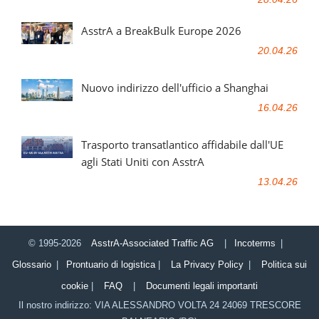
AsstrA a BreakBulk Europe 2026
20.04.26
Nuovo indirizzo dell'ufficio a Shanghai
16.04.26
Trasporto transatlantico affidabile dall'UE
agli Stati Uniti con AsstrA
13.04.26
© 1995-2026
AsstrA-Associated Traffic AG
|
Incoterms
|
Glossario
|
Prontuario di logistica
|
La Privacy Policy
|
Politica sui
cookie
|
FAQ
|
Documenti legali importanti
Il nostro indirizzo:
VIA ALESSANDRO VOLTA 24
24069
TRESCORE