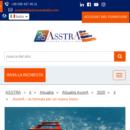
+39 035 427 45 11
O
asstraitalia@asstraitalia.com
Italia
ACCOUNT DEL FORNITORE
INVIA LA RICHIESTA
ASSTRA
it
Attualità
Attualità AsstrA
2020
4
AsstrA – la formula per un nuovo inizio