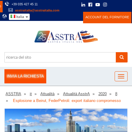
+39 035 427 45 11
O
asstraitalia@asstraitalia.com
Italia
ACCOUNT DEL FORNITORE
INVIA LA RICHIESTA
ASSTRA
it
Attualità
Attualità AsstrA
2020
8
Esplosione a Beirut, FederPetroli: export italiano compromesso