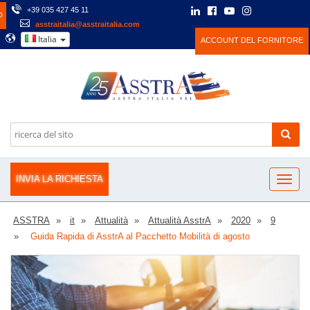
+39 035 427 45 11
O
asstraitalia@asstraitalia.com
Italia
ACCOUNT DEL FORNITORE
INVIA LA RICHIESTA
ASSTRA
it
Attualità
Attualità AsstrA
2020
9
Guida Rapida di AsstrA al Pacchetto Mobilità di agosto