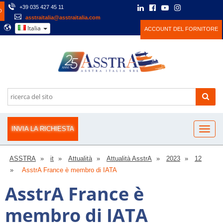
+39 035 427 45 11
O
asstraitalia@asstraitalia.com
Italia
ACCOUNT DEL FORNITORE
INVIA LA RICHIESTA
ASSTRA
it
Attualità
Attualità AsstrA
2023
12
AsstrA France è membro di IATA
AsstrA France è
membro di IATA