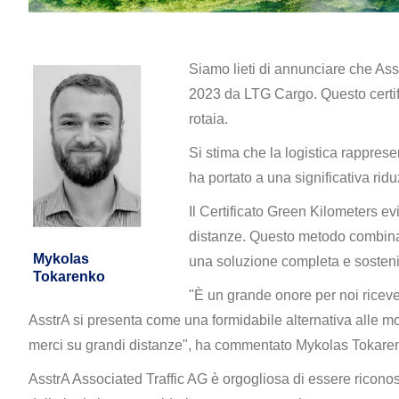
Siamo lieti di annunciare che Asst
2023 da LTG Cargo. Questo certific
rotaia.
Si stima che la logistica rappres
ha portato a una significativa rid
Il Certificato Green Kilometers ev
distanze. Questo metodo combina la
Mykolas
una soluzione completa e sosteni
Tokarenko
"È un grande onore per noi ricever
AsstrA si presenta come una formidabile alternativa alle mod
merci su grandi distanze", ha commentato Mykolas Tokaren
AsstrA Associated Traffic AG è orgogliosa di essere riconos