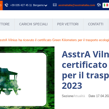
+39 035 427 45 11
Bergamo
asstraitalia@asstraitalia.com
O
ETTORE
CARICHI SPECIALI
PER VETTORI
CONTATTI
sstrA Vilnius ha ricevuto il certificato Green Kilometers per il trasporto ecolog
AsstrA Viln
certificat
per il tras
2023
Sezione
Attualità
Date 17.04.2