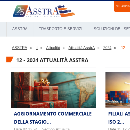
DI LAVOR
ASSTRA
TRASPORTO E SERVIZI
SOLUZIONI DEL S
ASSTRA
it
Attualità
Attualità AsstrA
2024
12
12 - 2024 ATTUALITÀ ASSTRA
AGGIORNAMENTO COMMERCIALE
FILIALI 
DELLA STAGIO...
ISO 2...
Date
02.12.24
Section
Attualità
Date
15.12.2