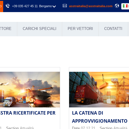
+39 035 427 45 11
Bergamo
asstraitalia@asstraitalia.com
O
ETTORE
CARICHI SPECIALI
PER VETTORI
CONTATTI
ASSTRA RICERTIFICATE PER
LA CATENA DI
APPROVVIGIONAMENTO D
1
Section
Attualità
Date
07.12.21
Section
Attualità