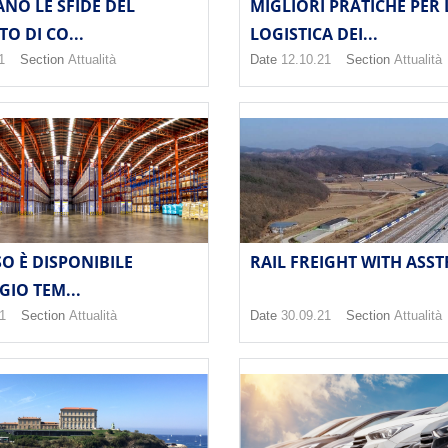
NO LE SFIDE DEL
MIGLIORI PRATICHE PER 
O DI CO...
LOGISTICA DEI...
1
Section
Attualità
Date
12.10.21
Section
Attualità
O È DISPONIBILE
RAIL FREIGHT WITH ASST
IO TEM...
1
Section
Attualità
Date
30.09.21
Section
Attualità