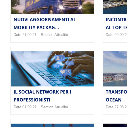
NUOVI AGGIORNAMENTI AL
INCONTR
MOBILITY PACKAG...
AL TOP TR
Date
21.09.21
Section
Attualità
Date
20.09.2
TRANSPO
IL SOCIAL NETWORK PER I
OCEAN
PROFESSIONISTI
Date
27.08.2
Date
01.09.21
Section
Attualità