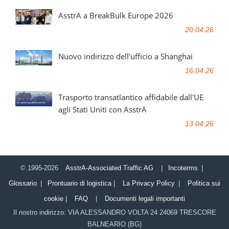
AsstrA a BreakBulk Europe 2026
20.04.26
Nuovo indirizzo dell'ufficio a Shanghai
16.04.26
Trasporto transatlantico affidabile dall'UE
agli Stati Uniti con AsstrA
13.04.26
© 1995-2026
AsstrA-Associated Traffic AG
|
Incoterms
|
Glossario
|
Prontuario di logistica
|
La Privacy Policy
|
Politica sui
cookie
|
FAQ
|
Documenti legali importanti
Il nostro indirizzo:
VIA ALESSANDRO VOLTA 24
24069
TRESCORE
BALNEARIO (BG)