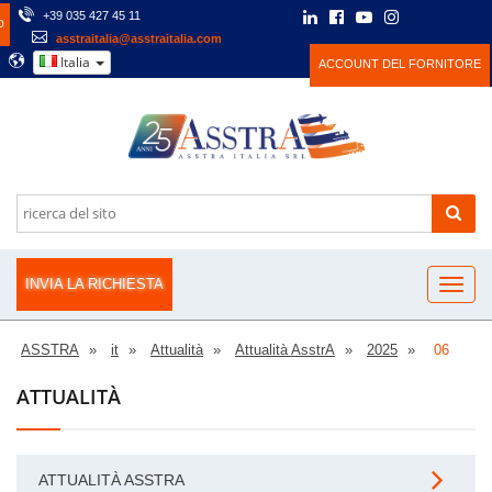
+39 035 427 45 11
O
asstraitalia@asstraitalia.com
Italia
ACCOUNT DEL FORNITORE
INVIA LA RICHIESTA
ASSTRA
it
Attualità
Attualità AsstrA
2025
06
ATTUALITÀ
ATTUALITÀ ASSTRA