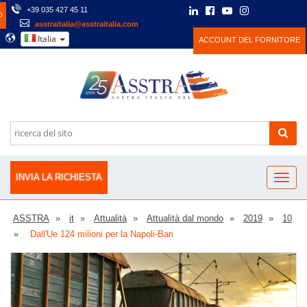
+39 035 427 45 11
O
asstraitalia@asstraitalia.com
Italia
ACCOUNT DEL FORNITORE
INVIA LA RICHIESTA
ASSTRA
it
Attualità
Attualità dal mondo
2019
10
Dall'Ue 124 milioni per la Napoli-Bari