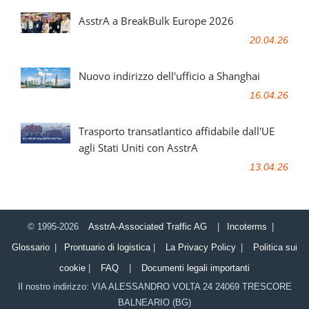
AsstrA a BreakBulk Europe 2026
20.04.26
Nuovo indirizzo dell'ufficio a Shanghai
16.04.26
Trasporto transatlantico affidabile dall'UE
agli Stati Uniti con AsstrA
13.04.26
© 1995-2026
AsstrA-Associated Traffic AG
|
Incoterms
|
Glossario
|
Prontuario di logistica
|
La Privacy Policy
|
Politica sui
cookie
|
FAQ
|
Documenti legali importanti
Il nostro indirizzo:
VIA ALESSANDRO VOLTA 24
24069
TRESCORE
BALNEARIO (BG)