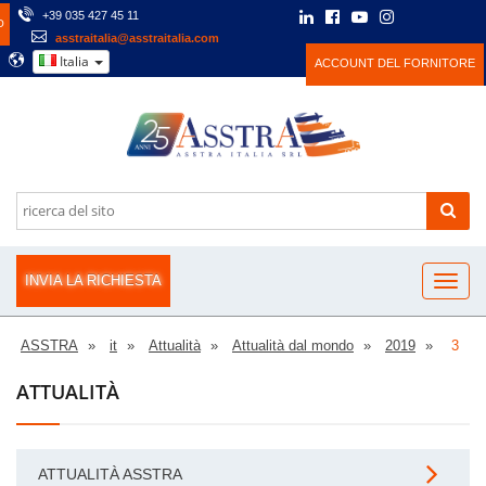
+39 035 427 45 11
O
asstraitalia@asstraitalia.com
Italia
ACCOUNT DEL FORNITORE
INVIA LA RICHIESTA
ASSTRA
it
Attualità
Attualità dal mondo
2019
3
ATTUALITÀ
ATTUALITÀ ASSTRA