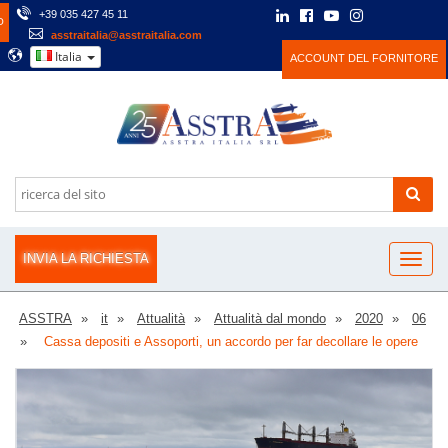
+39 035 427 45 11
O
asstraitalia@asstraitalia.com
Italia
ACCOUNT DEL FORNITORE
INVIA LA RICHIESTA
ASSTRA
it
Attualità
Attualità dal mondo
2020
06
Cassa depositi e Assoporti, un accordo per far decollare le opere