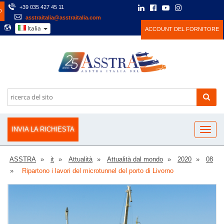
+39 035 427 45 11
O
asstraitalia@asstraitalia.com
Italia
ACCOUNT DEL FORNITORE
INVIA LA RICHIESTA
ASSTRA
it
Attualità
Attualità dal mondo
2020
08
Ripartono i lavori del microtunnel del porto di Livorno