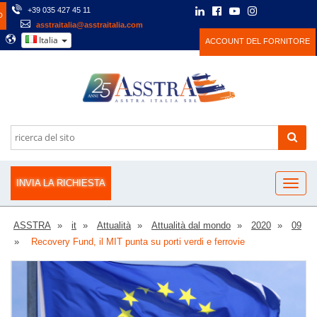
+39 035 427 45 11
O
asstraitalia@asstraitalia.com
Italia
ACCOUNT DEL FORNITORE
INVIA LA RICHIESTA
ASSTRA
it
Attualità
Attualità dal mondo
2020
09
Recovery Fund, il MIT punta su porti verdi e ferrovie