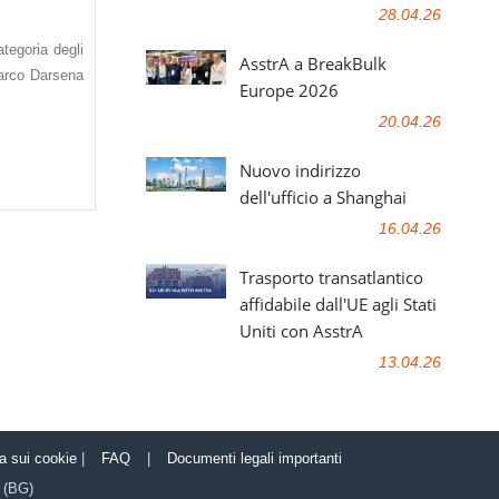
28.04.26
ategoria degli
AsstrA a BreakBulk
 varco Darsena
Europe 2026
20.04.26
Nuovo indirizzo
dell'ufficio a Shanghai
16.04.26
Trasporto transatlantico
affidabile dall'UE agli Stati
Uniti con AsstrA
13.04.26
ca sui cookie
|
FAQ
|
Documenti legali importanti
(BG)