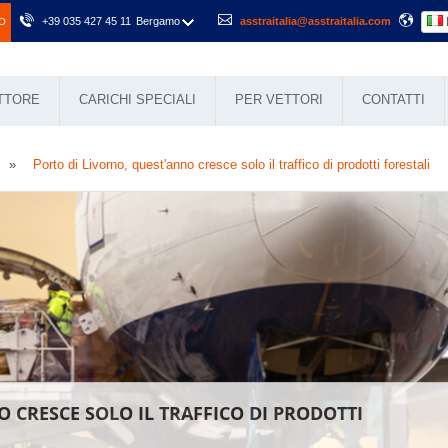
+39 035 427 45 11
Bergamo
asstraitalia@asstraitalia.com
O
ETTORE
CARICHI SPECIALI
PER VETTORI
CONTATTI
Porto di Livorno, quest'anno cresce solo il traffico di prodotti forestali
 CRESCE SOLO IL TRAFFICO DI PRODOTTI