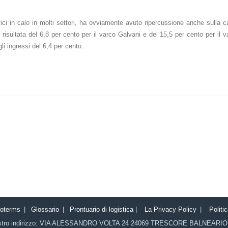
ici in calo in molti settori, ha ovviamente avuto ripercussione anche sulla c
è risultata del 6,8 per cento per il varco Galvani e del 15,5 per cento per il
li ingressi del 6,4 per cento.
coterms
|
Glossario
|
Prontuario di logistica
|
La Privacy Policy
|
Politi
stro indirizzo:
VIA ALESSANDRO VOLTA 24
24069
TRESCORE BALNEARIO 