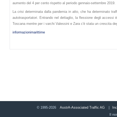
aumento del 4 per cento rispetto al periodo gennaio-settembre 2019.
La crisi determinata dalla pandemia in atto, che ha determinato traff
autotrasportatori. Entrando nel dettaglio, la flessione degli accessi 
Toscana mentre per i varchi Valessini e Zara c'è stata un crescita deg
informazionimarittime
© 1995-2026
AsstrA-Associated Traffic AG
|
In
Il no