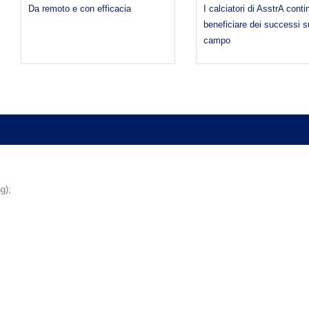
Da remoto e con efficacia
I calciatori di AsstrA cont
beneficiare dei successi s
campo
g);