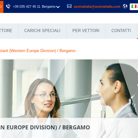
+39 035 427 45 11
Bergamo
asstraitalia@asstraitalia.com
O
ETTORE
CARICHI SPECIALI
PER VETTORI
CONTATTI
stant (Western Europe Division) / Bergamo
N EUROPE DIVISION) / BERGAMO