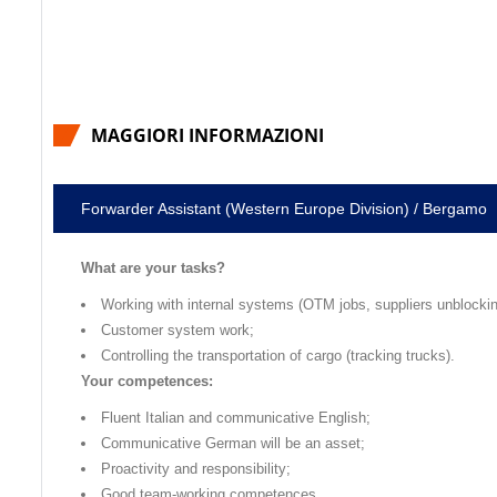
MAGGIORI INFORMAZIONI
Forwarder Assistant (Western Europe Division) / Bergamo
What are your tasks?
Working with internal systems (OTM jobs, suppliers unblockin
Customer system work;
Controlling the transportation of cargo (tracking trucks).
Your competences:
Fluent Italian and communicative English;
Communicative German will be an asset;
Proactivity and responsibility;
Good team-working competences.