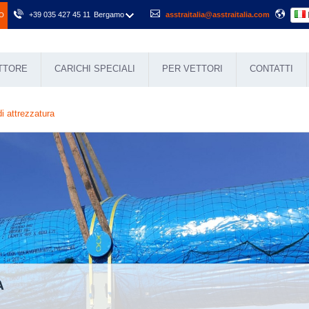
+39 035 427 45 11
Bergamo
asstraitalia@asstraitalia.com
O
ETTORE
CARICHI SPECIALI
PER VETTORI
CONTATTI
i attrezzatura
A