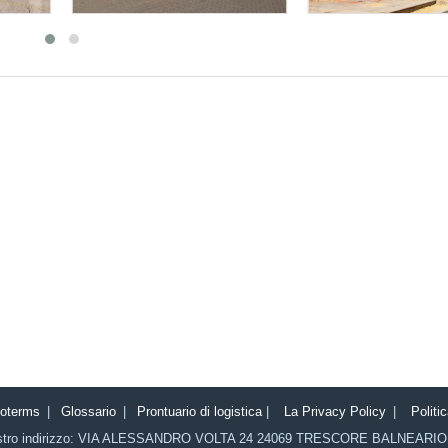
coterms
|
Glossario
|
Prontuario di logistica
|
La Privacy Policy
|
Politi
stro indirizzo:
VIA ALESSANDRO VOLTA 24
24069
TRESCORE BALNEARIO 