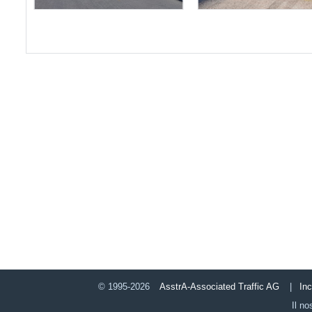
© 1995-2026
AsstrA-Associated Traffic AG
|
In
Il no