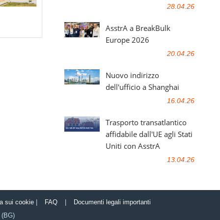
28.04.26
AsstrA a BreakBulk
Europe 2026
20.04.26
Nuovo indirizzo
dell'ufficio a Shanghai
16.04.26
Trasporto transatlantico
affidabile dall'UE agli Stati
Uniti con AsstrA
13.04.26
ca sui cookie
|
FAQ
|
Documenti legali importanti
(BG)