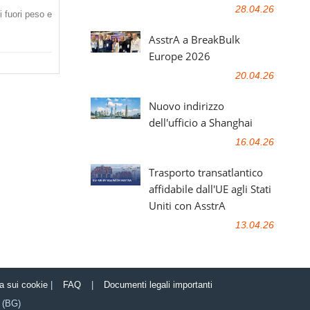
28.04.26
i fuori peso e
AsstrA a BreakBulk
Europe 2026
20.04.26
Nuovo indirizzo
dell'ufficio a Shanghai
16.04.26
Trasporto transatlantico
affidabile dall'UE agli Stati
Uniti con AsstrA
13.04.26
ca sui cookie
|
FAQ
|
Documenti legali importanti
(BG)