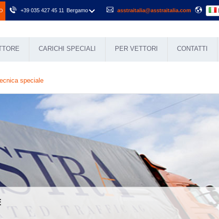
+39 035 427 45 11
Bergamo
asstraitalia@asstraitalia.com
O
ETTORE
CARICHI SPECIALI
PER VETTORI
CONTATTI
tecnica speciale
E