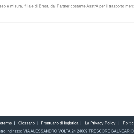
peso e misura, filiale di Brest, dal Partner costante AsstrA per il trasporto merc
coterms
|
Glossario
|
Prontuario di logistica
|
La Privacy Policy
|
Politi
stro indirizzo:
VIA ALESSANDRO VOLTA 24
24069
TRESCORE BALNEARIO 