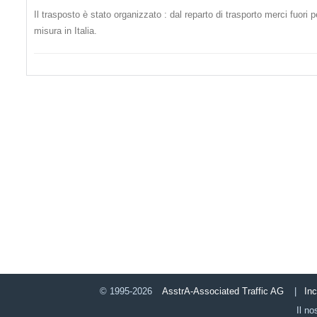
Il trasposto è stato organizzato : dal reparto di trasporto merci fuori 
misura in Italia.
© 1995-2026
AsstrA-Associated Traffic AG
|
In
Il no