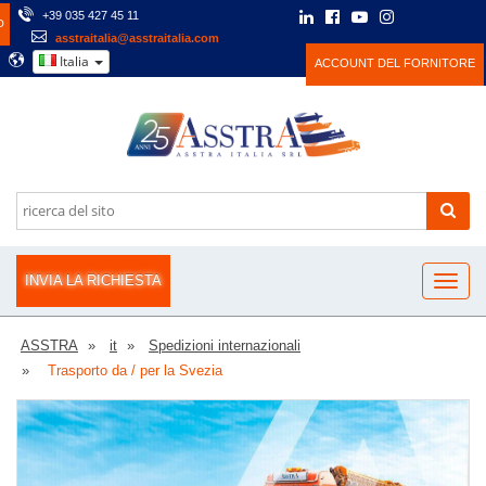
+39 035 427 45 11
O
asstraitalia@asstraitalia.com
Italia
ACCOUNT DEL FORNITORE
INVIA LA RICHIESTA
ASSTRA
it
Spedizioni internazionali
Trasporto da / per la Svezia