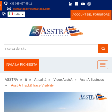
+39 035 427 45 11
O
asstraitalia@asstraitalia.com
Italia
ACCOUNT DEL FORNITORE
INVIA LA RICHIESTA
ASSTRA
it
Attualità
Video AsstrA
AsstrA Business
AsstrA Track&Trace Visibility