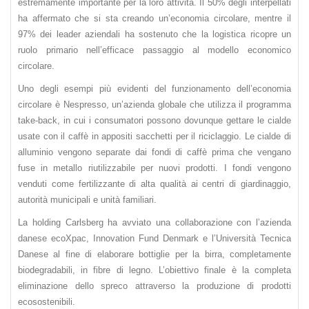
estremamente importante per la loro attività. Il 50% degli interpellati
ha affermato che si sta creando un’economia circolare, mentre il
97% dei leader aziendali ha sostenuto che la logistica ricopre un
ruolo primario nell’efficace passaggio al modello economico
circolare.
Uno degli esempi più evidenti del funzionamento dell’economia
circolare è Nespresso, un’azienda globale che utilizza il programma
take-back, in cui i consumatori possono dovunque gettare le cialde
usate con il caffè in appositi sacchetti per il riciclaggio. Le cialde di
alluminio vengono separate dai fondi di caffè prima che vengano
fuse in metallo riutilizzabile per nuovi prodotti. I fondi vengono
venduti come fertilizzante di alta qualità ai centri di giardinaggio,
autorità municipali e unità familiari.
La holding Carlsberg ha avviato una collaborazione con l’azienda
danese ecoXpac, Innovation Fund Denmark e l’Università Tecnica
Danese al fine di elaborare bottiglie per la birra, completamente
biodegradabili, in fibre di legno. L’obiettivo finale è la completa
eliminazione dello spreco attraverso la produzione di prodotti
ecosostenibili.