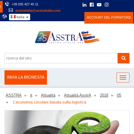
+39 035 427 45 11
O
asstraitalia@asstraitalia.com
Italia
ACCOUNT DEL FORNITORE
INVIA LA RICHIESTA
ASSTRA
it
Attualità
Attualità AsstrA
2018
05
L’economia circolare basata sulla logistica