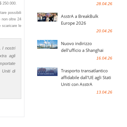
 $ 250.000.
28.04.26
are possibili
AsstrA a BreakBulk
 non oltre 24
Europe 2026
e scaricare le
20.04.26
Nuovo indirizzo
 I nostri
dell'ufficio a Shanghai
tra agli
16.04.26
importate
Trasporto transatlantico
 Uniti di
affidabile dall'UE agli Stati
Uniti con AsstrA
13.04.26