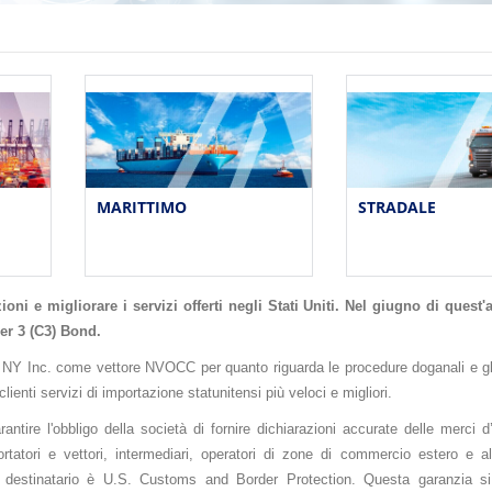
MARITTIMO
STRADALE
ni e migliorare i servizi offerti negli Stati Uniti. Nel giugno di quest
ier 3 (C3) Bond.
rA NY Inc. come vettore NVOCC per quanto riguarda le procedure doganali e gli
clienti servizi di importazione statunitensi più veloci e migliori.
tire l'obbligo della società di fornire dichiarazioni accurate delle merci d
rtatori e vettori, intermediari, operatori di zone di commercio estero e al
 Il destinatario è U.S. Customs and Border Protection. Questa garanzia si