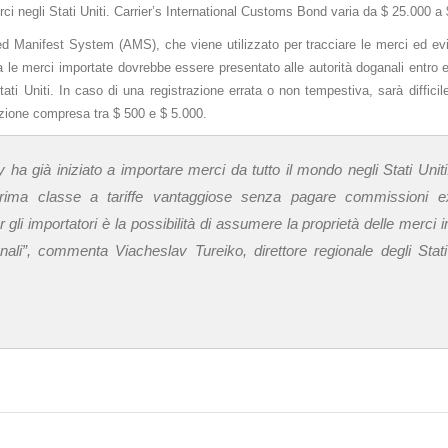
ci negli Stati Uniti. Carrier’s International Customs Bond varia da $ 25.000 a
ted Manifest System (AMS), che viene utilizzato per tracciare le merci ed evit
e merci importate dovrebbe essere presentato alle autorità doganali entro e
ati Uniti. In caso di una registrazione errata o non tempestiva, sarà difficil
nzione compresa tra $ 500 e $ 5.000.
 ha già iniziato a importare merci da tutto il mondo negli Stati Uniti.
prima classe a tariffe vantaggiose senza pagare commissioni ex
 gli importatori è la possibilità di assumere la proprietà delle merci 
ali”, commenta Viacheslav Tureiko, direttore regionale degli Stati