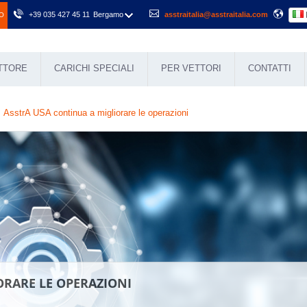
+39 035 427 45 11
Bergamo
asstraitalia@asstraitalia.com
O
ETTORE
CARICHI SPECIALI
PER VETTORI
CONTATTI
AsstrA USA continua a migliorare le operazioni
ORARE LE OPERAZIONI