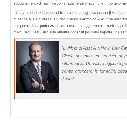
sdoganamento di navi, veicoli stradali e aeromobili che importano mer
L’Activity Code C3 viene utilizzato per la registrazione nell’Automa
minacce alla sicurezza. Un documento elettronico AMS che descriva l
ore prima della partenza di una nave in viaggio verso i porti degli St
merci negli Stati Uniti e le autorità doganali possono imporre una sa
"L'ufficio di AsstrA a New York City
Сlienti ricevono un servizio di 
intermediari. Un valore aggiunto per
senza attendere le formalità dogan
AsstrA