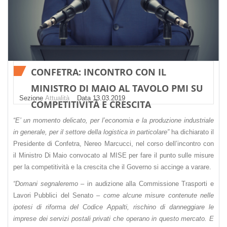
CONFETRA: INCONTRO CON IL
MINISTRO DI MAIO AL TAVOLO PMI SU
Sezione
Attualità
Datа 13.03.2019
COMPETITIVITÀ E CRESCITA
“E’ un momento delicato, per l’economia e la produzione industriale
in generale, per il settore della logistica in particolare”
ha dichiarato il
Presidente di Confetra, Nereo Marcucci, nel corso dell’incontro con
il Ministro Di Maio convocato al MISE per fare il punto sulle misure
per la competitività e la crescita che il Governo si accinge a varare.
“Domani segnaleremo
– in audizione alla Commissione Trasporti e
Lavori Pubblici del Senato –
come alcune misure contenute nelle
ipotesi di riforma del Codice Appalti, rischino di danneggiare le
imprese dei servizi postali privati che operano in questo mercato. E