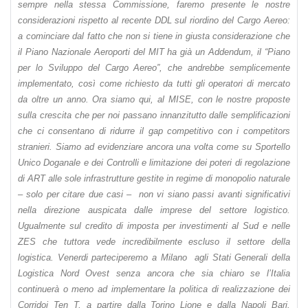
sempre nella stessa Commissione, faremo presente le nostre
considerazioni rispetto al recente DDL sul riordino del Cargo Aereo:
a cominciare dal fatto che non si tiene in giusta considerazione che
il Piano Nazionale Aeroporti del MIT ha già un Addendum, il “Piano
per lo Sviluppo del Cargo Aereo”, che andrebbe semplicemente
implementato, così come richiesto da tutti gli operatori di mercato
da oltre un anno. Ora siamo qui, al MISE, con le nostre proposte
sulla crescita che per noi passano innanzitutto dalle semplificazioni
che ci consentano di ridurre il gap competitivo con i competitors
stranieri. Siamo ad evidenziare ancora una volta come su Sportello
Unico Doganale e dei Controlli e limitazione dei poteri di regolazione
di ART alle sole infrastrutture gestite in regime di monopolio naturale
– solo per citare due casi – non vi siano passi avanti significativi
nella direzione auspicata dalle imprese del settore logistico.
Ugualmente sul credito di imposta per investimenti al Sud e nelle
ZES che tuttora vede incredibilmente escluso il settore della
logistica. Venerdi parteciperemo a Milano agli Stati Generali della
Logistica Nord Ovest senza ancora che sia chiaro se l’Italia
continuerà o meno ad implementare la politica di realizzazione dei
Corridoi Ten T, a partire dalla Torino Lione e dalla Napoli Bari.