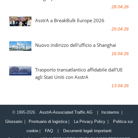
28.04.26
AsstrA a BreakBulk Europe 2026
20.04.26
Nuovo indirizzo dell'ufficio a Shanghai
16.04.26
Trasporto transatlantico affidabile dall'UE
agli Stati Uniti con AsstrA
13.04.26
© 1995-2026
AsstrA-Associated Traffic AG
|
Incoterms
|
Glossario
|
Prontuario di logistica
|
La Privacy Policy
|
Politica sui
cookie
|
FAQ
|
Documenti legali importanti