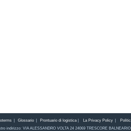
coterms
|
Glossario
|
Prontuario di logistica
|
La Privacy Policy
|
Politi
stro indirizzo:
VIA ALESSANDRO VOLTA 24
24069
TRESCORE BALNEARIO 