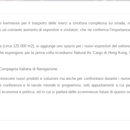
 kermesse per il trasporto delle merci a struttura complessa su strada, ro
to un costante aumento di espositori e visitatori, che ne conferma l’importanz
a (circa 125.000 m2), si aggiunge uno spazio per i nuovi espositori del settore
nde che espongono per la prima volta ricordiamo Natural Air Cargo di Hong Kong
la Compagnia Italiana di Navigazione.
r conoscere nuovi prodotti e soluzioni ma anche per confrontarsi durante i num
le conferenze e le tavole rotonde in programma: tutti appuntamenti a cui pa
i economia e politica, ed in cui si parlerà delle scommesse future di questo se