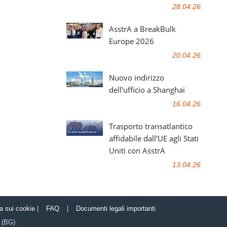
28.04.26
AsstrA a BreakBulk
Europe 2026
20.04.26
Nuovo indirizzo
dell'ufficio a Shanghai
16.04.26
Trasporto transatlantico
affidabile dall'UE agli Stati
Uniti con AsstrA
13.04.26
ca sui cookie
|
FAQ
|
Documenti legali importanti
(BG)