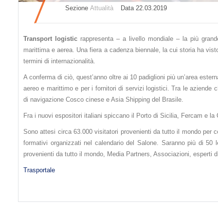
Sezione
Attualità
Datа 22.03.2019
Transport logistic
rappresenta – a livello mondiale – la più grande
marittima e aerea. Una fiera a cadenza biennale, la cui storia ha vis
termini di internazionalità.
A conferma di ciò, quest’anno oltre ai 10 padiglioni più un’area estern
aereo e marittimo e per i fornitori di servizi logistici. Tra le azie
di navigazione Cosco cinese e Asia Shipping del Brasile.
Fra i nuovi espositori italiani spiccano il Porto di Sicilia, Fercam e 
Sono attesi circa 63.000 visitatori provenienti da tutto il mondo pe
formativi organizzati nel calendario del Salone. Saranno più di 50 
provenienti da tutto il mondo, Media Partners, Associazioni, esperti d
Trasportale