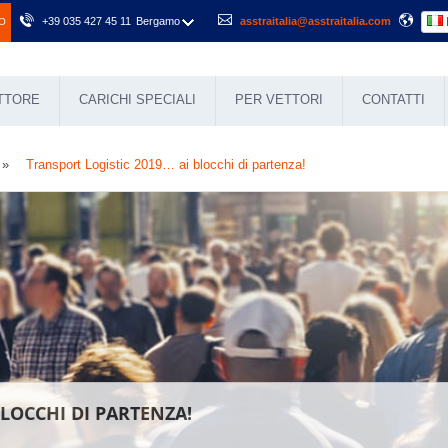
+39 035 427 45 11
Bergamo
asstraitalia@asstraitalia.com
O
ETTORE
CARICHI SPECIALI
PER VETTORI
CONTATTI
Transport Logistic 2019… ai blocchi di partenza!
BLOCCHI DI PARTENZA!