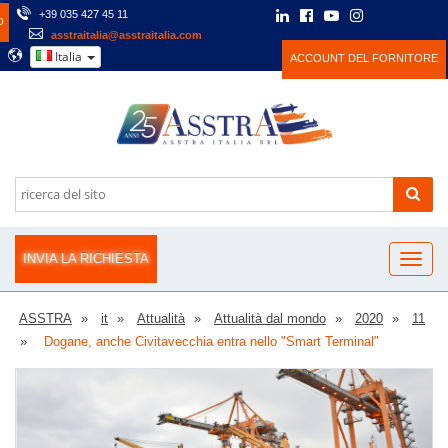
+39 035 427 45 11
O
asstraitalia@asstraitalia.com
Italia
ACCOUNT DEL FORNITORE
INVIA LA RICHIESTA
ASSTRA
it
Attualità
Attualità dal mondo
2020
11
Dogane, anche Civitavecchia entra nello "Smart Terminal"